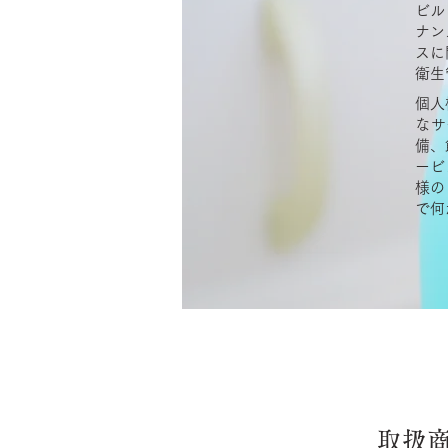
ビル
ナン
スに
衛生
個人
なサ
備、
ービ
様の
で何
取扱