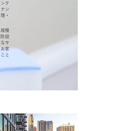
メンテ
テナン
管理・
小規模
消防設
模なサ
、お客
ること