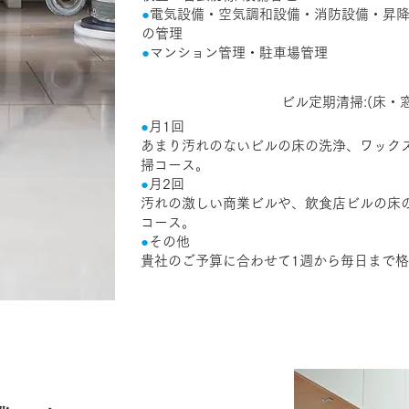
●
電気設備・空気調和設備・消防設備・昇降
の管理
●
マンション管理・駐車場管理
ビル定期清掃:(床・
●
月1回
あまり汚れのないビルの床の洗浄、ワック
掃コース。
●
月2回
汚れの激しい商業ビルや、飲食店ビルの床
コース。
●
その他
貴社のご予算に合わせて1週から毎日まで